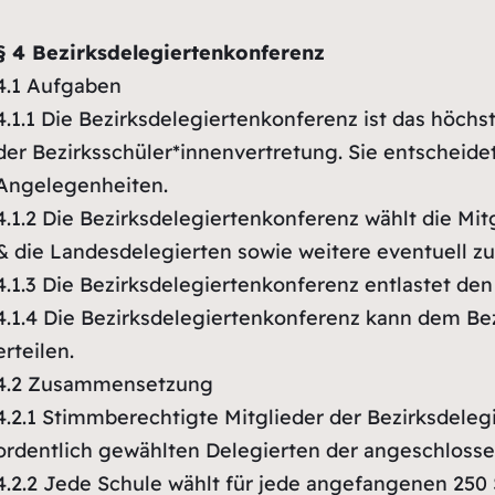
§ 4 Bezirksdelegiertenkonferenz
4.1
Aufgaben
4.1.1
Die Bezirksdelegiertenkonferenz ist das höch
der Bezirksschüler*innenvertretung. Sie entscheidet
Angelegenheiten.
4.1.2
Die Bezirksdelegiertenkonferenz wählt die Mit
& die Landesdelegierten sowie weitere eventuell z
4.1.3
Die Bezirksdelegiertenkonferenz entlastet den
4.1.4
Die Bezirksdelegiertenkonferenz kann dem Bez
erteilen.
4.2
Zusammensetzung
4.2.1
Stimmberechtigte Mitglieder der Bezirksdelegi
ordentlich gewählten Delegierten der angeschlosse
4.2.2
Jede Schule wählt für jede angefangenen 250 