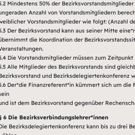
5.2
Mindestens 50% der Bezirksvorstandsmitglieder m
ungeraden Anzahl von Vorstandsmitgliedern berech
weiblicher Vorstandsmitglieder wie folgt: (Anzahl de
5.3
Der Bezirksvorstand kann aus seiner Mitte eine*
übernimmt die Koordination der Bezirksvorstandssi
Veranstaltungen.
5.4
Die Vorstandsmitglieder müssen zum Zeitpunkt i
5.5
Alle Mitglieder des Bezirksvorstands sind gleich
Bezirksvorstand und Bezirksdelegiertenkonferenz
5.6
Der*die Finanzreferent*in kümmert sich um die Fin
sein
und ist dem Bezirksvorstand gegenüber Rechenschaf
§ 6 Die Bezirksverbindungslehrer*innen
Die Bezirksdelegiertenkonferenz kann bis zu drei B