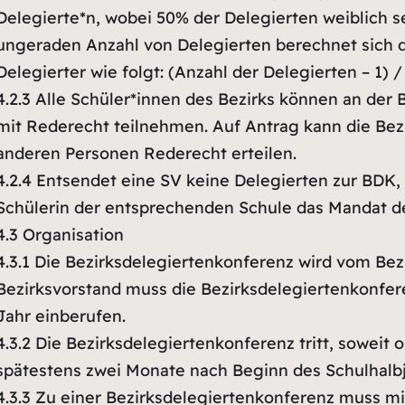
Delegierte*n, wobei 50% der Delegierten weiblich s
ungeraden Anzahl von Delegierten berechnet sich d
Delegierter wie folgt: (Anzahl der Delegierten – 1) / 
4.2.3
Alle Schüler*innen des Bezirks können an der 
mit Rederecht teilnehmen. Auf Antrag kann die Bez
anderen Personen Rederecht erteilen.
4.2.4
Entsendet eine SV keine Delegierten zur BDK, 
Schülerin der entsprechenden Schule das Mandat 
4.3
Organisation
4.3.1
Die Bezirksdelegiertenkonferenz wird vom Bezi
Bezirksvorstand muss die Bezirksdelegiertenkonfe
Jahr einberufen.
4.3.2
Die Bezirksdelegiertenkonferenz tritt, soweit 
spätestens zwei Monate nach Beginn des Schulhal
4.3.3
Zu einer Bezirksdelegiertenkonferenz muss m