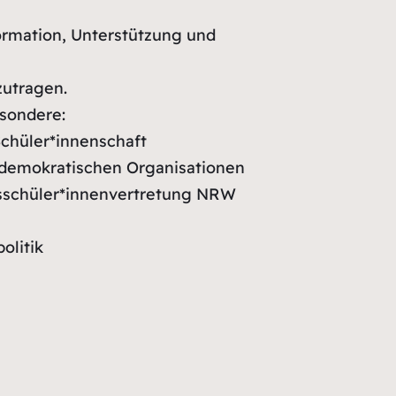
ormation, Unterstützung und
zutragen.
esondere:
chüler*innenschaft
 demokratischen Organisationen
esschüler*innenvertretung NRW
olitik