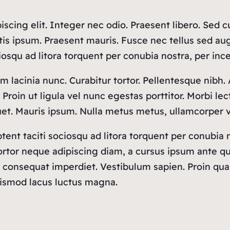
scing elit. Integer nec odio. Praesent libero. Sed c
tis ipsum. Praesent mauris. Fusce nec tellus sed a
ociosqu ad litora torquent per conubia nostra, per in
sim lacinia nunc. Curabitur tortor. Pellentesque nib
roin ut ligula vel nunc egestas porttitor. Morbi lectu
quet. Mauris ipsum. Nulla metus metus, ullamcorper v
tent taciti sociosqu ad litora torquent per conubia
rtor neque adipiscing diam, a cursus ipsum ante quis t
 consequat imperdiet. Vestibulum sapien. Proin quam
uismod lacus luctus magna.